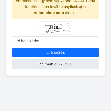
erősítened, hogy nem vagy robot. A CAPTCHA
kitöltése után továbbirányítunk a(z)
volomshop.com
oldalra.
Ellenőrzés
IP címed:
216.73.217.1