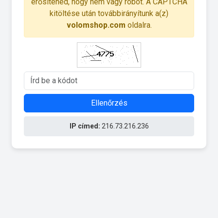
erősítened, hogy nem vagy robot. A CAPTCHA
kitöltése után továbbirányítunk a(z)
volomshop.com
oldalra.
Ellenőrzés
IP címed:
216.73.216.236