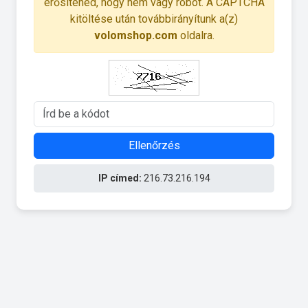
erősítened, hogy nem vagy robot. A CAPTCHA
kitöltése után továbbirányítunk a(z)
volomshop.com
oldalra.
Ellenőrzés
IP címed:
216.73.216.194