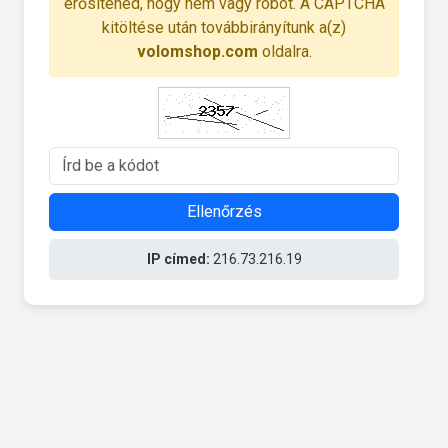
erősítened, hogy nem vagy robot. A CAPTCHA
kitöltése után továbbirányítunk a(z)
volomshop.com
oldalra.
Ellenőrzés
IP címed:
216.73.216.19