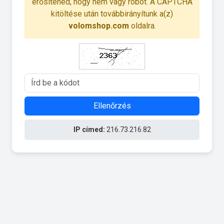
erősítened, hogy nem vagy robot. A CAPTCHA
kitöltése után továbbirányítunk a(z)
volomshop.com
oldalra.
Ellenőrzés
IP címed:
216.73.216.82