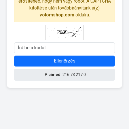
erősítened, hogy nem vagy robot. A CAPTCHA
kitöltése után továbbirányítunk a(z)
volomshop.com
oldalra.
Ellenőrzés
IP címed:
216.73.217.0