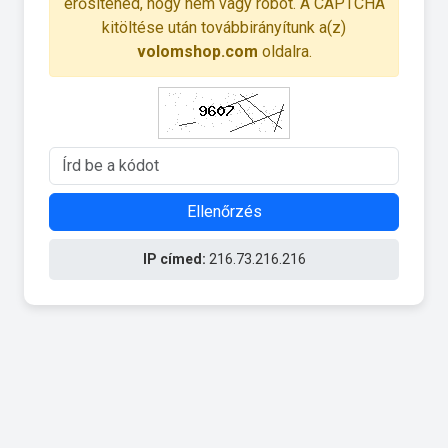
erősítened, hogy nem vagy robot. A CAPTCHA
kitöltése után továbbirányítunk a(z)
volomshop.com
oldalra.
Ellenőrzés
IP címed:
216.73.216.216