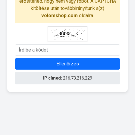
erősítened, hogy nem vagy robot. A CAPTCHA
kitöltése után továbbirányítunk a(z)
volomshop.com
oldalra.
Ellenőrzés
IP címed:
216.73.216.229