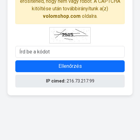
erősítened, hogy nem vagy robot. A CAPTCHA
kitöltése után továbbirányítunk a(z)
volomshop.com
oldalra.
Ellenőrzés
IP címed:
216.73.217.99