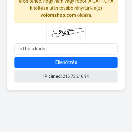
erősítened, hogy nem vagy robot. A CAPTCHA
kitöltése után továbbirányítunk a(z)
volomshop.com
oldalra.
Ellenőrzés
IP címed:
216.73.216.94