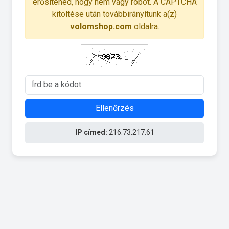
erősítened, hogy nem vagy robot. A CAPTCHA
kitöltése után továbbirányítunk a(z)
volomshop.com
oldalra.
Ellenőrzés
IP címed:
216.73.217.61