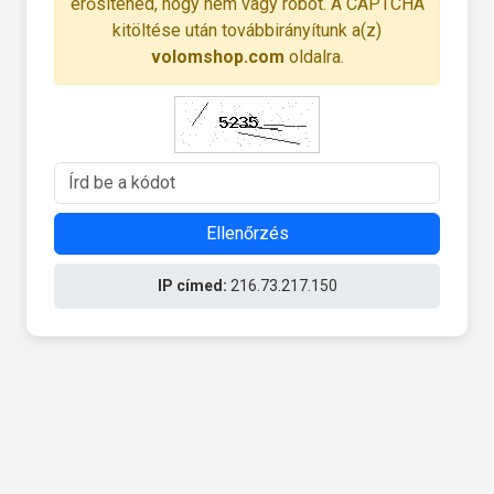
erősítened, hogy nem vagy robot. A CAPTCHA
kitöltése után továbbirányítunk a(z)
volomshop.com
oldalra.
Ellenőrzés
IP címed:
216.73.217.150