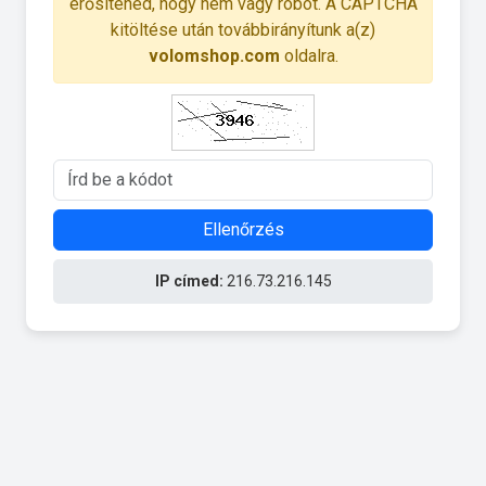
erősítened, hogy nem vagy robot. A CAPTCHA
kitöltése után továbbirányítunk a(z)
volomshop.com
oldalra.
Ellenőrzés
IP címed:
216.73.216.145