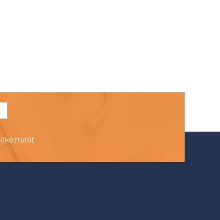
jékoztatót