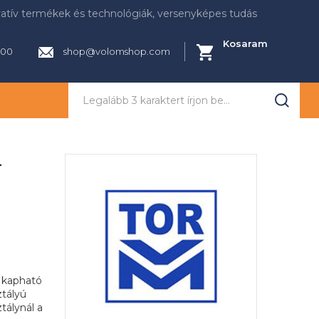
vatív termékek és technológiák, versenyképes tudás
Kosaram
000
shop@volomshop.com
Keresés
-
 kapható
ztályú
tálynál a