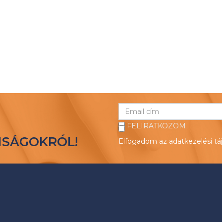
FELIRATKOZOM
NSÁGOKRÓL!
Elfogadom az
adatkezelési tá