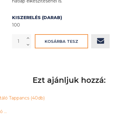
hátlap elkészítésénél is.
KISZERELÉS (DARAB)
100
Ezt ajánljuk hozzá:
 ...