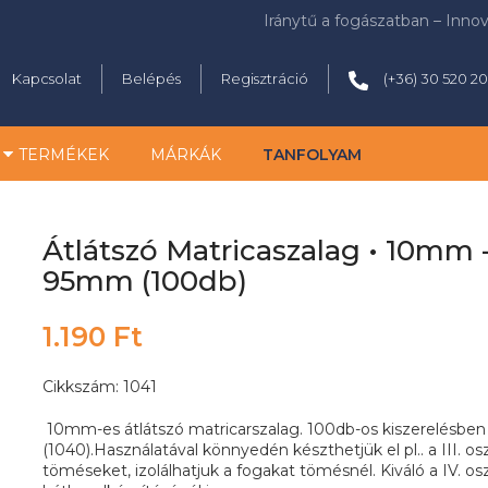
Iránytű a fogászatban – Inno
Kapcsolat
Belépés
Regisztráció
(+36) 30 520 2
TERMÉKEK
MÁRKÁK
TANFOLYAM
Átlátszó Matricaszalag • 10mm 
95mm (100db)
1.190 Ft
Cikkszám: 1041
10mm-es átlátszó matricarszalag. 100db-os kiszerelésben
(1040).Használatával könnyedén készthetjük el pl.. a III. os
töméseket, izolálhatjuk a fogakat tömésnél. Kiváló a IV. osz