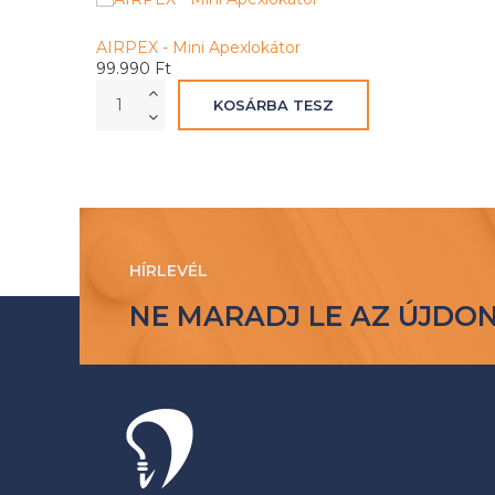
AIRPEX - Mini Apexlokátor
99.990 Ft
HÍRLEVÉL
NE MARADJ LE AZ ÚJDO