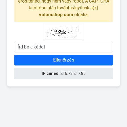
erősítened, hogy nem vagy robot. A CAPTCHA
kitöltése után továbbirányítunk a(z)
volomshop.com
oldalra.
Ellenőrzés
IP címed:
216.73.217.85