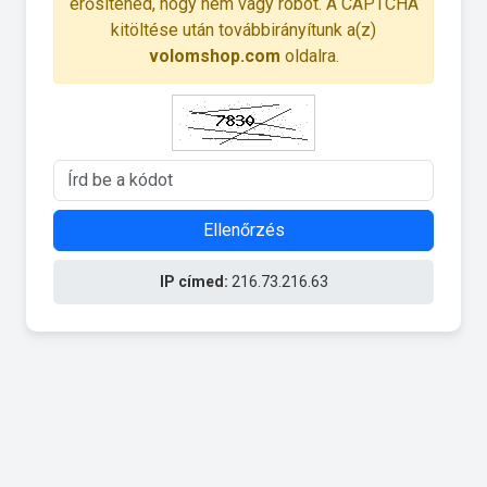
erősítened, hogy nem vagy robot. A CAPTCHA
kitöltése után továbbirányítunk a(z)
volomshop.com
oldalra.
Ellenőrzés
IP címed:
216.73.216.63