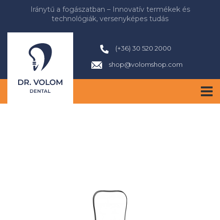
Iránytű a fogászatban – Innovatív termékek és
technológiák, versenyképes tudás
(+36) 30 520 2000
shop@volomshop.com
TOG