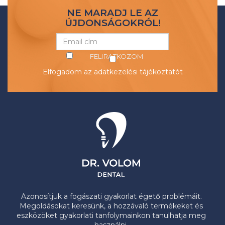
NE MARADJ LE AZ
ÚJDONSÁGOKRÓL!
FELIRATKOZOM
Elfogadom az
adatkezelési tájékoztatót
Azonosítjuk a fogászati gyakorlat égető problémáit.
Megoldásokat keresünk, a hozzávaló termékeket és
eszközöket gyakorlati tanfolymainkon tanulhatja meg