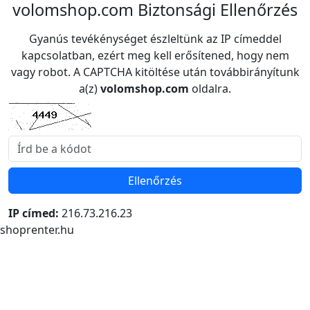
volomshop.com Biztonsági Ellenőrzés
Gyanús tevékénységet észleltünk az IP címeddel
kapcsolatban, ezért meg kell erősítened, hogy nem
vagy robot. A CAPTCHA kitöltése után továbbirányítunk
a(z)
volomshop.com
oldalra.
Ellenőrzés
IP címed:
216.73.216.23
shoprenter.hu