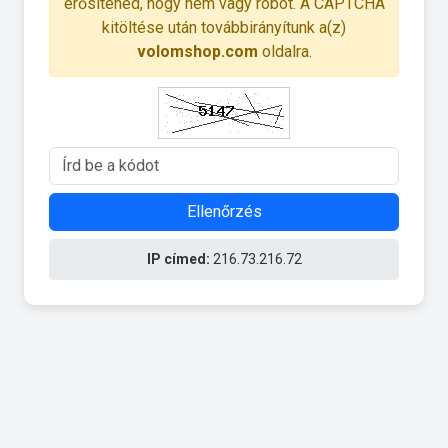
erősítened, hogy nem vagy robot. A CAPTCHA
kitöltése után továbbirányítunk a(z)
volomshop.com
oldalra.
Ellenőrzés
IP címed:
216.73.216.72