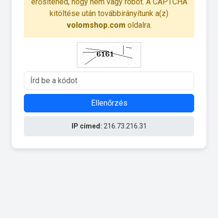
erősítened, hogy nem vagy robot. A CAPTCHA
kitöltése után továbbirányítunk a(z)
volomshop.com
oldalra.
Ellenőrzés
IP címed:
216.73.216.31