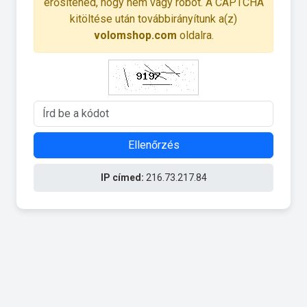
erősítened, hogy nem vagy robot. A CAPTCHA
kitöltése után továbbirányítunk a(z)
volomshop.com
oldalra.
Ellenőrzés
IP címed:
216.73.217.84